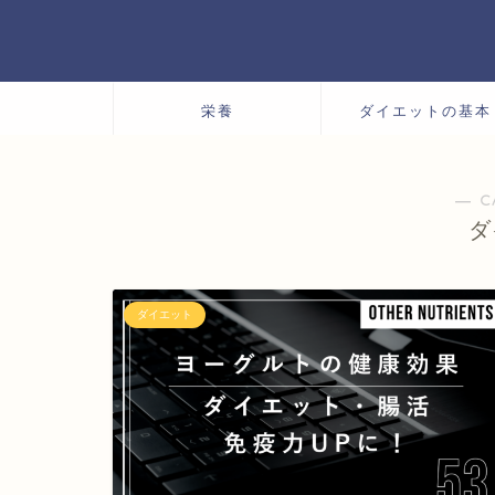
栄養
ダイエットの基本
― C
ダ
ダイエット