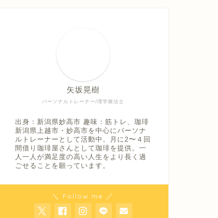
矢坂晃樹
パーソナルトレーナー/理学療法士
出身：新潟県妙高市 趣味：筋トレ、珈琲
新潟県上越市・妙高市を中心にパーソナ
ルトレーナーとして活動中。月に2〜４回
間借り珈琲屋さんとして珈琲を提供。一
人一人が満足度の高い人生をより長く過
ごせることを願っています。
＼ Follow me ／