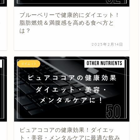
ブルーベリーで健康的にダイエット！
の
脂肪燃焼＆満腹感を高める食べ方と
は？
日
2025年2月14日
ダイエット
ピュアココアの健康効果！ダイエッ
ト・美容・メンタルケアに最適な飲み