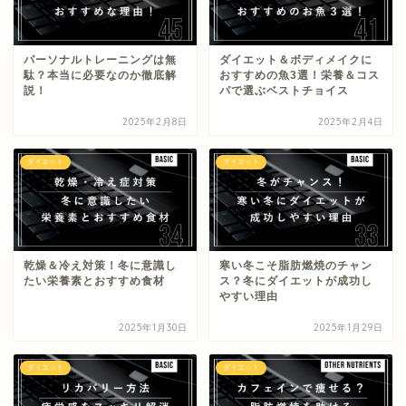
パーソナルトレーニングは無
ダイエット＆ボディメイクに
駄？本当に必要なのか徹底解
おすすめの魚3選！栄養＆コス
説！
パで選ぶベストチョイス
2025年2月8日
2025年2月4日
ダイエット
ダイエット
乾燥＆冷え対策！冬に意識し
寒い冬こそ脂肪燃焼のチャン
たい栄養素とおすすめ食材
ス？冬にダイエットが成功し
やすい理由
2025年1月30日
2025年1月29日
ダイエット
ダイエット