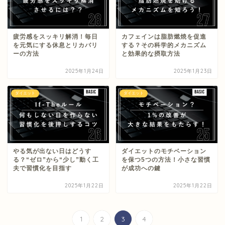
疲労感をスッキリ解消！毎日
カフェインは脂肪燃焼を促進
を元気にする休息とリカバリ
する？その科学的メカニズム
ーの方法
と効果的な摂取方法
2025年1月24日
2025年1月23日
ダイエット
ダイエット
やる気が出ない日はどうす
ダイエットのモチベーション
る？“ゼロ”から“少し”動く工
を保つ5つの方法！小さな習慣
夫で習慣化を目指す
が成功への鍵
2025年1月22日
2025年1月22日
1
2
3
4