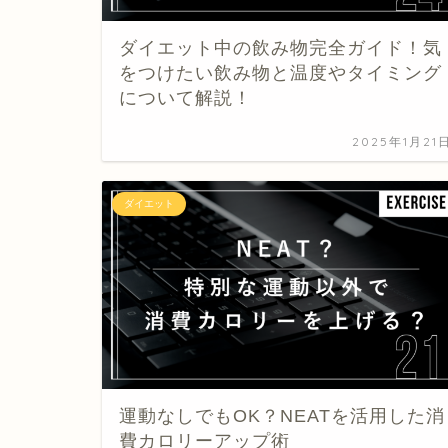
ダイエット中の飲み物完全ガイド！気
をつけたい飲み物と温度やタイミング
について解説！
2025年1月21
ダイエット
運動なしでもOK？NEATを活用した消
費カロリーアップ術