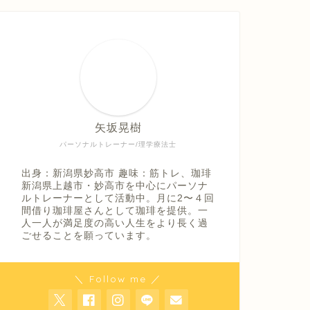
矢坂晃樹
パーソナルトレーナー/理学療法士
出身：新潟県妙高市 趣味：筋トレ、珈琲
新潟県上越市・妙高市を中心にパーソナ
ルトレーナーとして活動中。月に2〜４回
間借り珈琲屋さんとして珈琲を提供。一
人一人が満足度の高い人生をより長く過
ごせることを願っています。
＼ Follow me ／