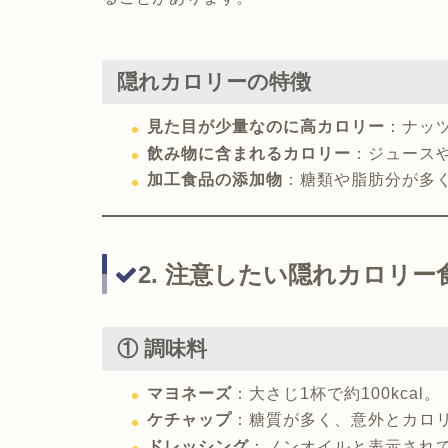
隠れカロリーの特徴
見た目が少量なのに高カロリー
：ナッ
飲み物に含まれるカロリー
：ジュース
加工食品の添加物
：糖類や脂肪分が多
2. 注意したい隠れカロリ
① 調味料
マヨネーズ
：大さじ1杯で約100kcal。
ケチャップ
：糖質が多く、意外とカロ
ドレッシング
：ノンオイルと表示され