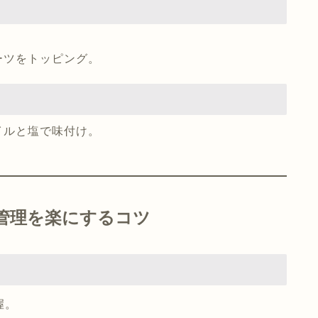
。
ーツをトッピング。
イルと塩で味付け。
。
ー管理を楽にするコツ
握。