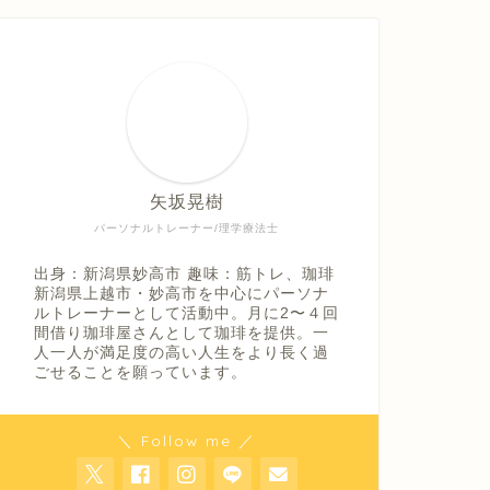
矢坂晃樹
パーソナルトレーナー/理学療法士
出身：新潟県妙高市 趣味：筋トレ、珈琲
新潟県上越市・妙高市を中心にパーソナ
ルトレーナーとして活動中。月に2〜４回
間借り珈琲屋さんとして珈琲を提供。一
人一人が満足度の高い人生をより長く過
ごせることを願っています。
＼ Follow me ／