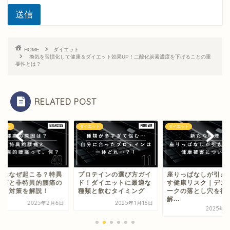
送信
HOME
ダイエット
換気を習慣化して健康＆ダイエット効果UP！二酸化炭素濃度を下げることの重
要性とは？
RELATED POST
エット
ダイエット
ダイエット
痛はなぜ起こる？特異
プロテインの選び方ガイ
座りっぱなしが引き
腰痛と非特異的腰痛の
ド！ダイエットに最適な
す健康リスク｜デス
いと対策を解説！
種類と飲むタイミング
ークの落とし穴を徹
解...
2025年2月6日
2025年1月16日
2025年2