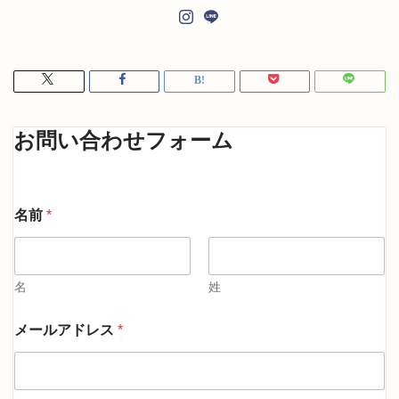
お問い合わせフォーム
コ
名前
*
メ
ン
ト
ま
た
名
姓
は
メ
メールアドレス
*
ッ
セ
ー
ジ