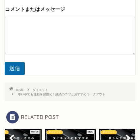
メ
ー
コメントまたはメッセージ
ル
ア
ド
レ
ス
コ
メ
ン
ト
ま
送信
た
は
メ
HOME
ダイエット
ッ
寒い冬でも運動を習慣化！継続のコツとおすすめワークアウト
セ
ー
ジ
RELATED POST
エット
ダイエット
ダイエット