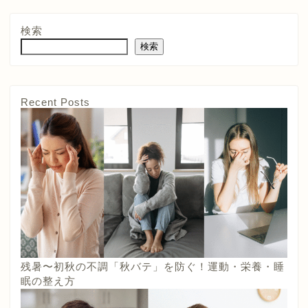
検索
検索
Recent Posts
残暑〜初秋の不調「秋バテ」を防ぐ！運動・栄養・睡
眠の整え方