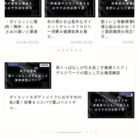
トレ・ダイエットに最
冬の雪かきは意外なダイ
筋トレと有酸素運動
な鶏肉！胸肉・もも
エットチャンス？カロリ
適な組み合わせ！筋
・ささみの違いと最適
ー消費＆健康効果を最
と脂肪燃焼を両立す
.
大...
方...
2025年1月31日
2025年2月5日
2025年2月
座りっぱなしが引き起こす健康リスク｜
デスクワークの落とし穴を徹底解説
ダイエット＆ボディメイクにおすすめの
魚3選！栄養＆コスパで選ぶベストチ
ョ...