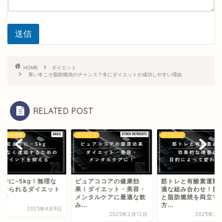
送信
HOME
ダイエット
寒い冬こそ脂肪燃焼のチャンス？冬にダイエットが成功しやすい理由
RELATED POST
エットの基本
ダイエット
ダイエット
までに−5kg！無理な
ピュアココアの健康効
筋トレと有酸素運動
続けられるダイエット
果！ダイエット・美容・
適な組み合わせ！筋
ラン
メンタルケアに最適な飲
と脂肪燃焼を両立す
み...
方...
2025年4月9日
2025年2月12日
2025年2月