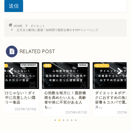
送信
HOME
ダイエット
正月太り解消に最適！短時間で脂肪を燃やすHIITトレーニング
RELATED POST
エット
運動
ダイエット
質だけじゃない！ダイ
心拍数を味方に！脂肪燃
ダイエット＆ボディ
ット中に注意したい隠
焼を高めたい人も、高齢
クにおすすめの魚3
カロリー食品
者や体に不安がある人
栄養＆コスパで選ぶ
も...
ス...
2025年1月19日
2025年4月11日
2025年2