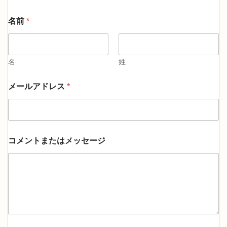
名前
*
名
姓
コ
メールアドレス
*
メ
ン
ト
ま
た
は
コメントまたはメッセージ
メ
ッ
セ
ー
ジ
*
*